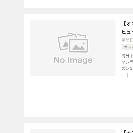
【オ
ヒュ
更新
オス
海外
マン
ズン
[…]
【オ