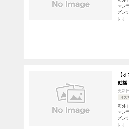
海外
マン
ズン
[…]
【オ
動揺
更新
オス
海外
マン
ズン
[…]