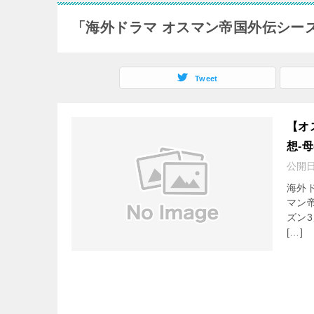
「海外ドラマ オスマン帝国外伝シー
Tweet
【オ
想-
公開
海外
マン
ズン
[…]