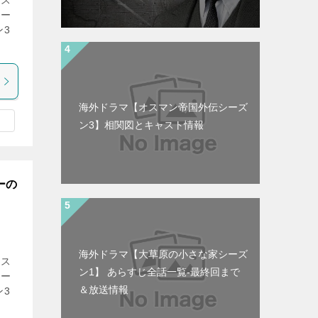
オス
シー
ン3
海外ドラマ【オスマン帝国外伝シーズ
ン3】相関図とキャスト情報
ーの
海外ドラマ【大草原の小さな家シーズ
オス
ン1】 あらすじ全話一覧-最終回まで
シー
＆放送情報
ン3