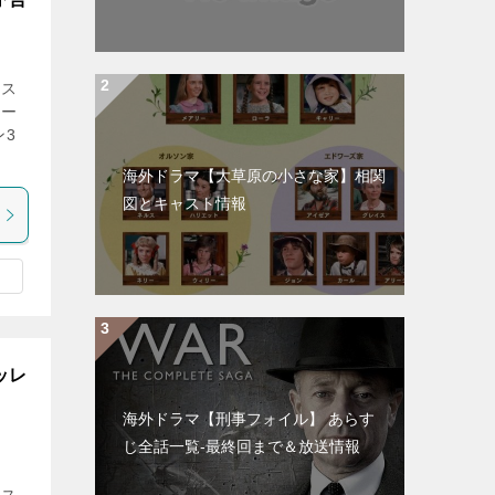
オス
シー
ン3
海外ドラマ【大草原の小さな家】相関
図とキャスト情報
ッレ
海外ドラマ【刑事フォイル】 あらす
じ全話一覧-最終回まで＆放送情報