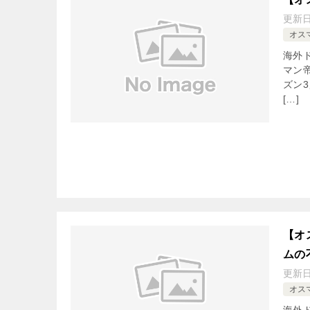
更新
オス
海外
マン
ズン
[…]
【オ
ムの
更新
オス