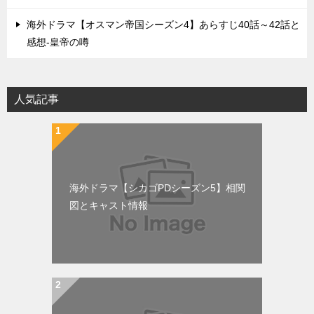
海外ドラマ【オスマン帝国シーズン4】あらすじ40話～42話と
感想-皇帝の噂
人気記事
海外ドラマ【シカゴPDシーズン5】相関
図とキャスト情報