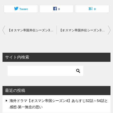
Tweet
0
0
投
【オスマン帝国外伝シーズン3】あらすじ37話～39話と感想-皇子の命
【オスマン帝国外伝シーズン3】あらすじ43話～45話と感想-突然の別れ
稿
ナ
ビ
サイト内検索
ゲ
ー
シ
ョ
最近の投稿
ン
海外ドラマ【オスマン帝国シーズン4】あらすじ52話～54話と
感想-第一無念の思い