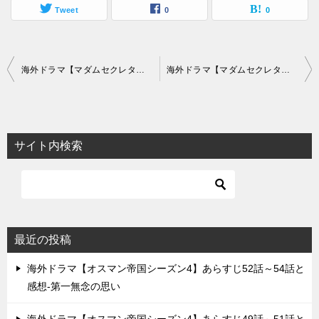
Tweet
0
0
投
海外ドラマ【マダムセクレタリーシーズン1】あらすじ10話～12話と感想-彼女の過去を知る者
海外ドラマ【マダムセクレタリーシーズン1】あらすじ16話～18話と感想-エリザベスにふりかかる課題
稿
ナ
ビ
サイト内検索
ゲ
ー
シ
ョ
最近の投稿
ン
海外ドラマ【オスマン帝国シーズン4】あらすじ52話～54話と
感想-第一無念の思い