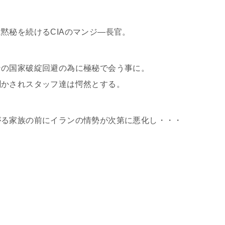
黙秘を続けるCIAのマンジ―長官。
ンの国家破綻回避の為に極秘で会う事に。
聞かされスタッフ達は愕然とする。
がる家族の前にイランの情勢が次第に悪化し・・・