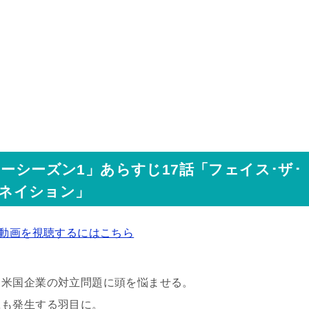
ーシーズン1」あらすじ17話「フェイス･ザ･
ネイション」
の動画を視聴するにはこちら
と米国企業の対立問題に頭を悩ませる。
題も発生する羽目に。