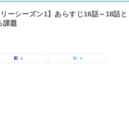
リーシーズン1】あらすじ16話～18話と
る課題
0
0