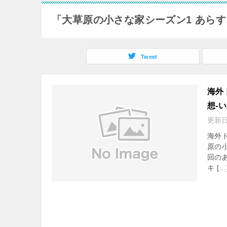
「大草原の小さな家シーズン1 あらす
Tweet
海外
想-
更新
海外
原の
回の
キ […