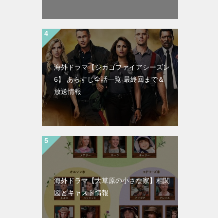
海外ドラマ【シカゴファイアシーズン
6】 あらすじ全話一覧-最終回まで＆
放送情報
海外ドラマ【大草原の小さな家】相関
図とキャスト情報