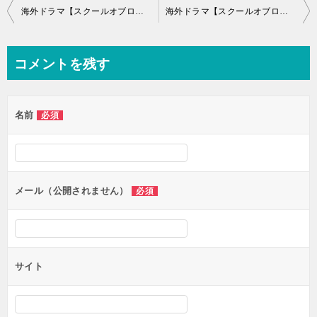
投
海外ドラマ【スクールオブロック】あらすじ13話～15話と感想-新人スカウトに受かれ
海外ドラマ【スクールオブロック】あらすじ19話～21話と感想-サマーの策略
稿
ナ
コメントを残す
ビ
ゲ
名前
必須
ー
シ
ョ
ン
メール（公開されません）
必須
サイト