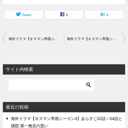
Tweet
0
0
投
海外ドラマ【オスマン帝国シーズン4】あらすじ10話～12話と感想-我を忘れたリュステム
海外ドラマ【オスマン帝国シーズン4】あらすじ16話～18話と感想-側女の出産
稿
ナ
ビ
サイト内検索
ゲ
ー
シ
ョ
最近の投稿
ン
海外ドラマ【オスマン帝国シーズン4】あらすじ52話～54話と
感想-第一無念の思い