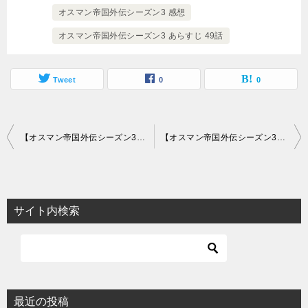
オスマン帝国外伝シーズン3 感想
オスマン帝国外伝シーズン3 あらすじ 49話
Tweet
0
0
投
【オスマン帝国外伝シーズン3】あらすじ46話～48話と感想-醜い権力争い
【オスマン帝国外伝シーズン3】あらすじ52話～54話と感想-究極のピンチ
稿
ナ
ビ
サイト内検索
ゲ
ー
シ
ョ
最近の投稿