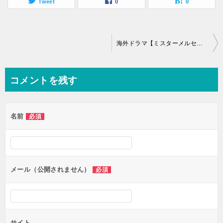
Tweet
0
0
投
海外ドラマ【ミスターメルセデスシーズン1】相関図とキャスト情報
稿
ナ
コメントを残す
ビ
ゲ
名前
必須
ー
シ
ョ
ン
メール（公開されません）
必須
サイト