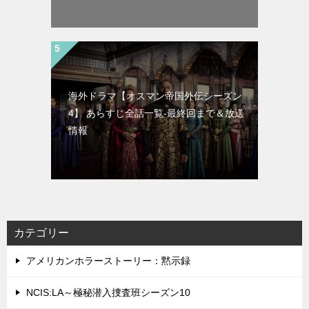
海外ドラマ【オスマン帝国外伝シーズン
4】 あらすじ全話一覧-最終回まで＆放送
情報
カテゴリー
アメリカンホラーストーリー：黙示録
NCIS:LA～極秘潜入捜査班シーズン10